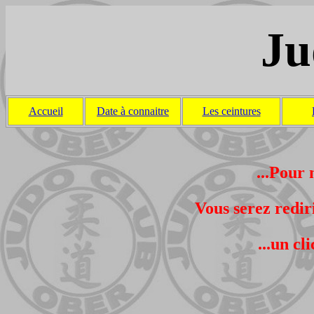
Ju
Accueil
Date à connaitre
Les ceintures
...Pour 
Vous serez redir
...un cl